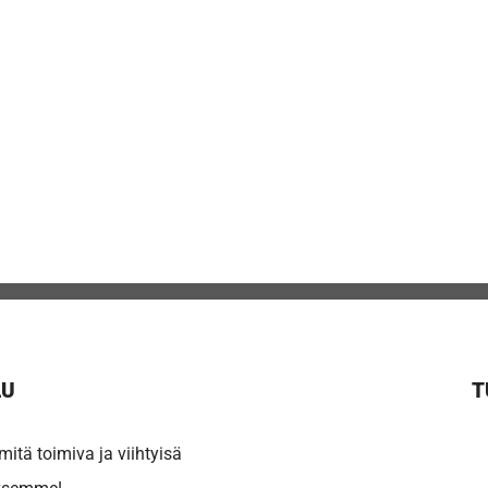
LU
T
itä toimiva ja viihtyisä