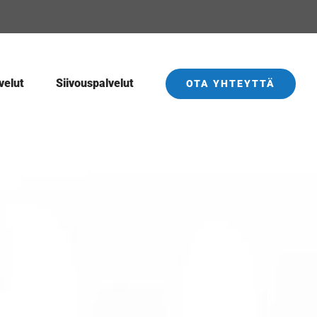
velut
Siivouspalvelut
OTA YHTEYTTÄ