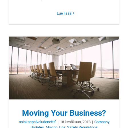
Lue lisää
Moving Your Business?
asiakaspalveludonettifi
|
18 kesäkuun, 2018
|
Company
Updates
,
Moving Tips
,
Safety Regulations